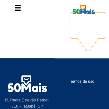
Termos de uso
R. Padre Estevão Pernet,
718 - Tatuapé, SP