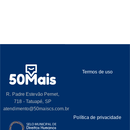
Termos de uso
R. Padre Estevão Pernet,
718 - Tatuapé, SP
atendimento@50maiscs.com.br
Política de privacidade