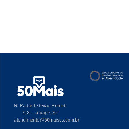
R. Padre Estevão Pernet,
718 - Tatuapé, SP
atendimento@50maiscs.com.br