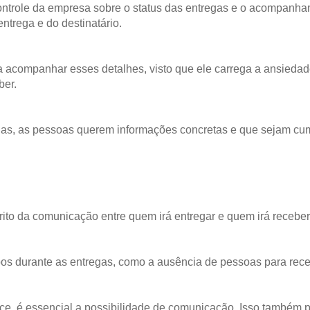
controle da empresa sobre o status das entregas e o acompanh
entrega e do destinatário.
acompanhar esses detalhes, visto que ele carrega a ansiedade 
ber.
gas, as pessoas querem informações concretas e que sejam cump
o da comunicação entre quem irá entregar e quem irá receber
empos durante as entregas, como a ausência de pessoas para re
ce, é essencial a possibilidade de comunicação. Isso também p