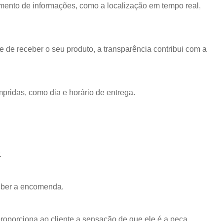
amento de informações, como a localização em tempo real,
de receber o seu produto, a transparência contribui com a
ridas, como dia e horário de entrega.
.
ceber a encomenda.
roporciona ao cliente a sensação de que ele é a peça